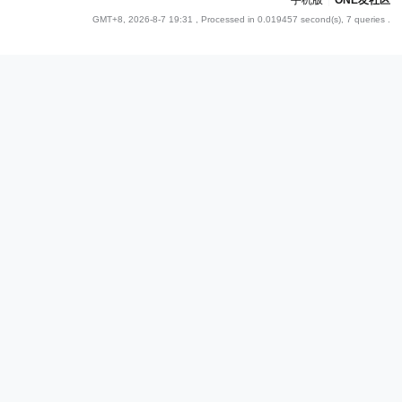
手机版
|
ONE友社区
GMT+8, 2026-8-7 19:31
, Processed in 0.019457 second(s), 7 queries .